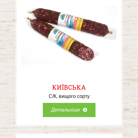
КИЇВСЬКА
С/К
вищого сорту
Детальніше