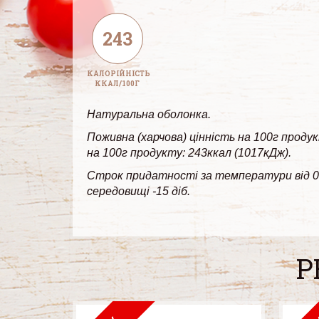
243
КАЛОРІЙНІСТЬ
ККАЛ/100Г
Натуральна оболонка.
Поживна (харчова) цінність на 100г продук
на 100г продукту: 243ккал (1017кДж).
Строк придатності за температури від 0°С
середовищі -15 діб.
Р