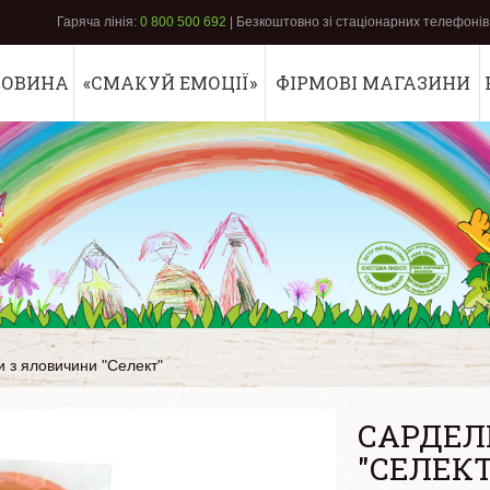
Гаряча лінія:
0 800 500 692
| Безкоштовно зі стаціонарних телефонів 
РОВИНА
«СМАКУЙ ЕМОЦІЇ»
ФІРМОВІ МАГАЗИНИ
К
 з яловичини "Селект"
САРДЕЛ
"СЕЛЕКТ