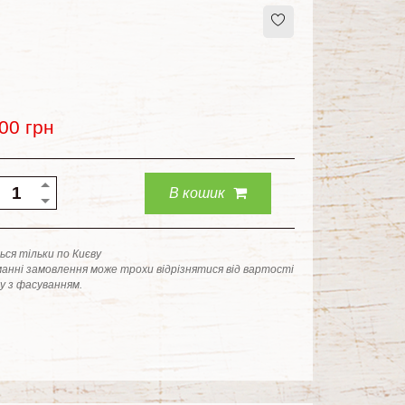
.00
грн
В кошик
ся тільки по Києву
анні замовлення може трохи відрізнятися від вартості
ку з фасуванням.