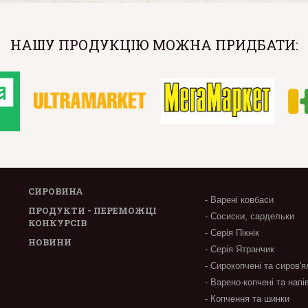
НАШУ ПРОДУКЦІЮ МОЖНА ПРИДБАТИ:
СИРОВИНА
- Варені ковбаси
ПРОДУКТИ - ПЕРЕМОЖЦІ
- Сосиски, сардельки
КОНКУРСІВ
- Серія Пікнік
НОВИНИ
- Серія Ятранчик
- Сирокопчені та сиров'я
- Варено-копчені та напі
- Копчення та шинки