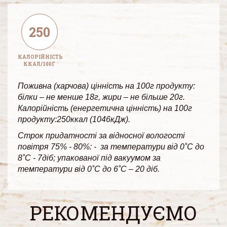
250
КАЛОРІЙНІСТЬ
ККАЛ/100Г
Поживна (харчова) цінність на 100г продукту:
білки – не менше 18г, жири – не більше 20г.
Калорійність (енергетична цінність) на 100г
продукту:250ккал (1046кДж).
Строк придатності за відносної вологості
повітря 75% - 80%: - за температури від 0˚С до
8˚С - 7діб; упакованої під вакуумом за
температури від 0˚С до 6˚С – 20 діб.
РЕКОМЕНДУЄМО