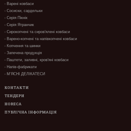
- Варені ковбаси
- Сосиски, сардельки
- Серія Пікнік
- Серія Ятранчик
- Сирокопчені та сиров'ялені ковбаси
- Варено-копчені та напівкопчені ковбаси
- Копчення та шинки
- Запечена продукція
- Паштети, заливні, кров'яні ковбаси
- Напів-фабрикати
- М’ЯСНІ ДЕЛІКАТЕСИ
КОНТАКТИ
ТЕНДЕРИ
HORECA
ПУБЛІЧНА ІНФОРМАЦІЯ