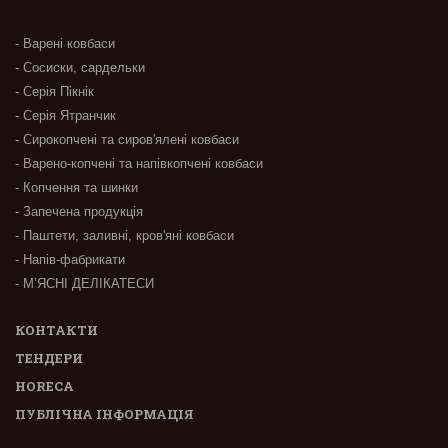
- Варені ковбаси
- Сосиски, сардельки
- Серія Пікнік
- Серія Ятранчик
- Сирокопчені та сиров'ялені ковбаси
- Варено-копчені та напівкопчені ковбаси
- Копчення та шинки
- Запечена продукція
- Паштети, заливні, кров'яні ковбаси
- Напів-фабрикати
- М’ЯСНІ ДЕЛІКАТЕСИ
КОНТАКТИ
ТЕНДЕРИ
HORECA
ПУБЛІЧНА ІНФОРМАЦІЯ