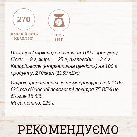
270
КАЛОРІЙНІСТЬ
1 ШТ. =
ККАЛ/100Г
125 Г
Поживна (харчова) цінність на 100 г продукту:
білки — 9 г, жири — 25 г, вуглеводи — 2,4 г.
Калорійність (енергетична цінність) на 100 г
продукту: 270ккал (1130 кДж).
Строк придатності за температури від 0ºС до
6ºС та відносної вологості повітря 75-85% не
більше 15 діб.
Маса нетто: 125 г
РЕКОМЕНДУЄМО