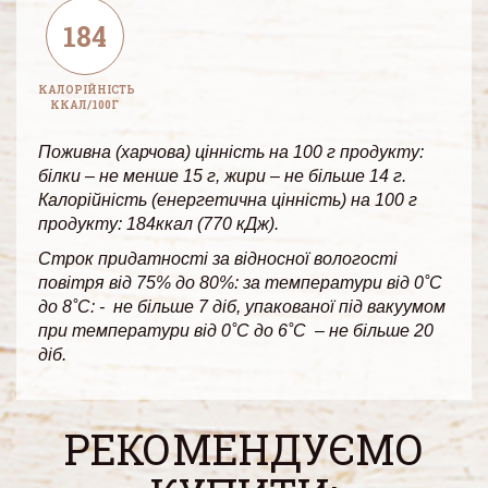
184
КАЛОРІЙНІСТЬ
ККАЛ/100Г
Поживна (харчова) цінність на 100 г продукту:
білки – не менше 15 г, жири – не більше 14 г.
Калорійність (енергетична цінність) на 100 г
продукту: 184ккал (770 кДж).
Строк придатності за відносної вологості
повітря від 75% до 80%: за температури від 0˚С
до 8˚С: - не більше 7 діб, упакованої під вакуумом
при температури від 0˚С до 6˚С – не більше 20
діб.
РЕКОМЕНДУЄМО