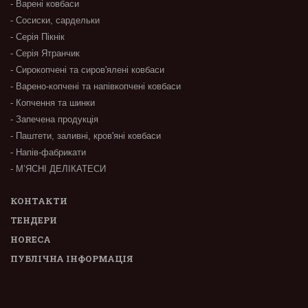
- Варені ковбаси
- Сосиски, сардельки
- Серія Пікнік
- Серія Ятранчик
- Сирокопчені та сиров'ялені ковбаси
- Варено-копчені та напівкопчені ковбаси
- Копчення та шинки
- Запечена продукція
- Паштети, заливні, кров'яні ковбаси
- Напів-фабрикати
- М’ЯСНІ ДЕЛІКАТЕСИ
КОНТАКТИ
ТЕНДЕРИ
HORECA
ПУБЛІЧНА ІНФОРМАЦІЯ