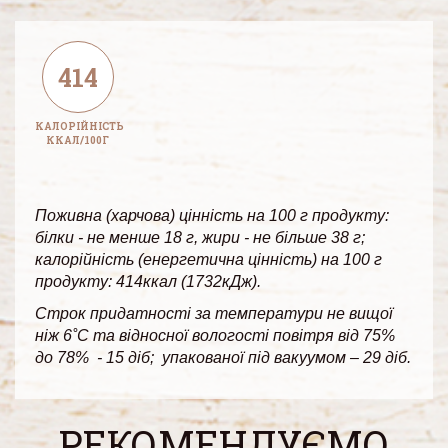
414
КАЛОРІЙНІСТЬ
ККАЛ/100Г
Поживна (харчова) цінність на 100 г продукту:
білки - не менше 18 г, жири - не більше 38 г;
калорійність (енергетична цінність) на 100 г
продукту: 414ккал (1732кДж).
Строк придатності за температури не вищої
ніж 6˚С та відносної вологості повітря від 75%
до 78% - 15 діб; упакованої під вакуумом – 29 діб.
РЕКОМЕНДУЄМО