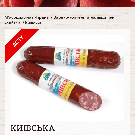
М’ясокомбінат Ятрань
/
Варено-копчені та напівкопчені
ковбаси
/
Київська
ДСТУ
КИЇВСЬКА