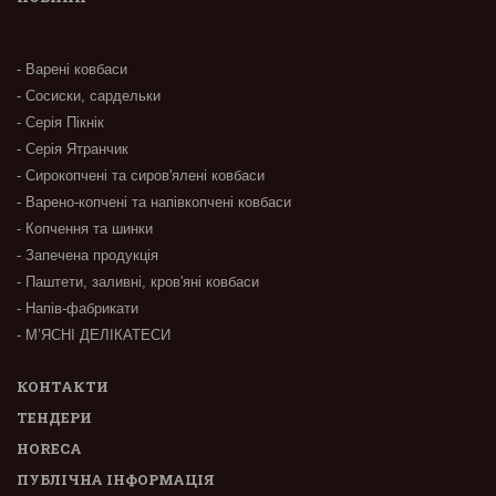
- Варені ковбаси
- Сосиски, сардельки
- Серія Пікнік
- Серія Ятранчик
- Сирокопчені та сиров'ялені ковбаси
- Варено-копчені та напівкопчені ковбаси
- Копчення та шинки
- Запечена продукція
- Паштети, заливні, кров'яні ковбаси
- Напів-фабрикати
- М’ЯСНІ ДЕЛІКАТЕСИ
КОНТАКТИ
ТЕНДЕРИ
HORECA
ПУБЛІЧНА ІНФОРМАЦІЯ