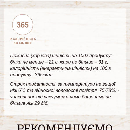
365
КАЛОРІЙНІСТЬ
ККАЛ/100Г
Поживна (харчова) цінність на 100г продукту:
білки не менше – 21 г, жири не більше – 31 г,
калорійність (енергетична цінність) на 100 г
продукту: 365ккал.
Строк придатності за температури не вищої
ніж 6˚С та відносної вологості повітря 75-78%: -
упакованої під вакуумом цілими батонами не
більше ніж 29 діб.
РЕКОМЕНДУЄМО