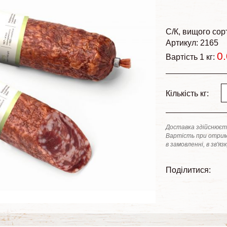
С/К
вищого сор
Артикул: 2165
0
Вартість 1 кг:
Кількість кг:
Доставка здійснюєть
Вартість при отрим
в замовленні, в зв'яз
Поділитися: