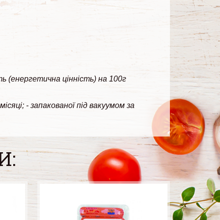
ть (енергетична цінність) на 100г
сяці; - запакованої під вакуумом за
И: