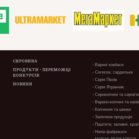
СИРОВИНА
- Варені ковбаси
ПРОДУКТИ - ПЕРЕМОЖЦІ
- Сосиски, сардельки
КОНКУРСІВ
- Серія Пікнік
НОВИНИ
- Серія Ятранчик
- Сирокопчені та сиров'я
- Варено-копчені та напі
- Копчення та шинки
- Запечена продукція
- Паштети, заливні, кров
- Напів-фабрикати