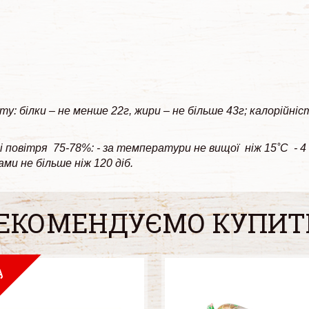
ту: білки – не менше 22г, жири – не більше 43г; калорійніс
повітря 75-78%: - за температури не вищої ніж 15˚С - 4 мі
ми не більше ніж 120 діб.
ЕКОМЕНДУЄМО КУПИТ
У