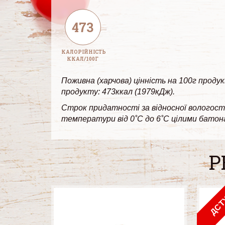
473
КАЛОРІЙНІСТЬ
ККАЛ/100Г
Поживна (харчова) цінність на 100г продук
продукту: 473ккал (1979кДж).
Строк придатності за відносної вологості 
температури від 0˚С до 6˚С цілими батона
Р
ДСТ