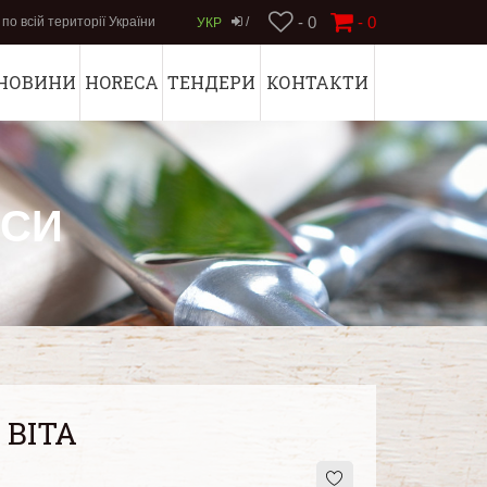
- 0
-
0
по всій території України
/
УКР
НОВИНИ
HORECA
ТЕНДЕРИ
КОНТАКТИ
АСИ
 ВІТА