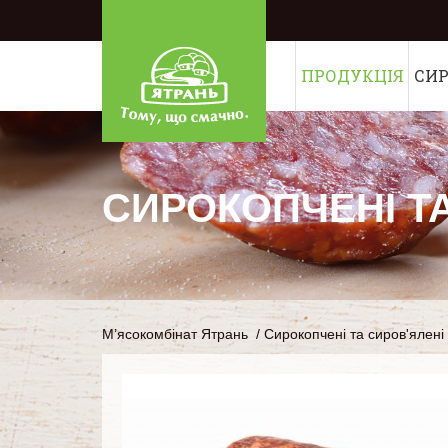
ПРОДУКЦІЯ
СИ
СИРОКОПЧЕНІ Т
М’ясокомбінат Ятрань
/
Сирокопчені та сиров'ялені