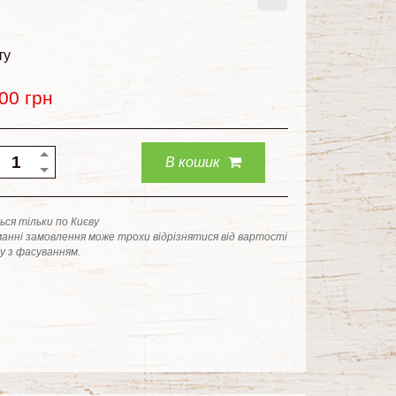
ту
.00
грн
В кошик
ся тільки по Києву
анні замовлення може трохи відрізнятися від вартості
ку з фасуванням.