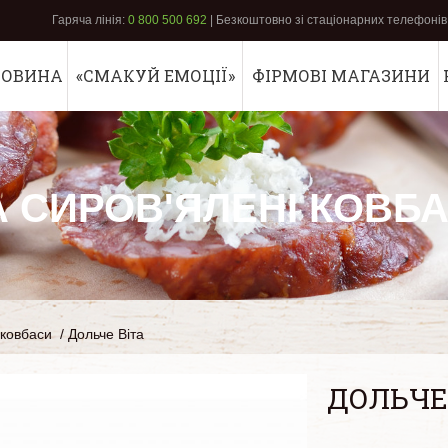
Гаряча лінія:
0 800 500 692
| Безкоштовно зі стаціонарних телефонів 
РОВИНА
«СМАКУЙ ЕМОЦІЇ»
ФІРМОВІ МАГАЗИНИ
А СИРОВ'ЯЛЕНІ КОВБ
 ковбаси
/
Дольче Віта
ДОЛЬЧЕ