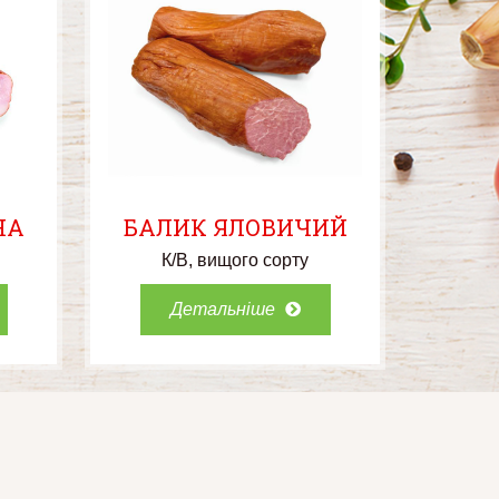
НА
БАЛИК ЯЛОВИЧИЙ
К/В
вищого сорту
Детальніше