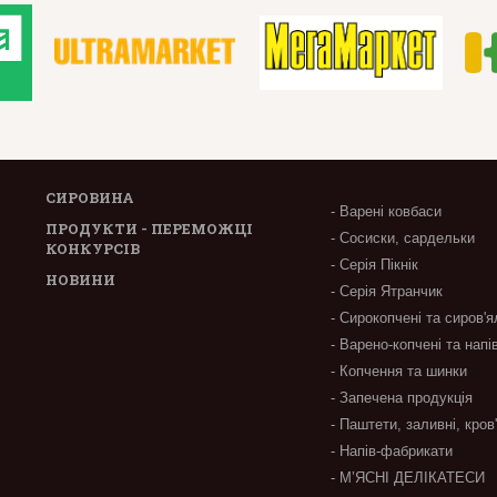
СИРОВИНА
- Варені ковбаси
ПРОДУКТИ - ПЕРЕМОЖЦІ
- Сосиски, сардельки
КОНКУРСІВ
- Серія Пікнік
НОВИНИ
- Серія Ятранчик
- Сирокопчені та сиров'я
- Варено-копчені та напі
- Копчення та шинки
- Запечена продукція
- Паштети, заливні, кров
- Напів-фабрикати
- М’ЯСНІ ДЕЛІКАТЕСИ