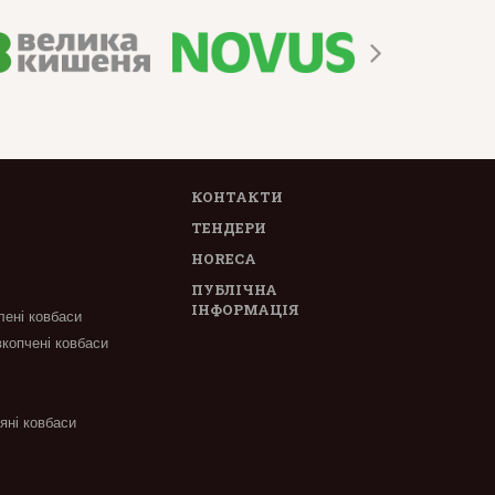
КОНТАКТИ
ТЕНДЕРИ
HORECA
ПУБЛІЧНА
ІНФОРМАЦІЯ
лені ковбаси
вкопчені ковбаси
'яні ковбаси