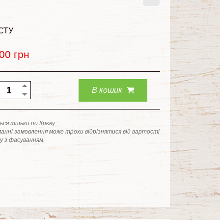
СТУ
.00
грн
В кошик
ся тільки по Києву
анні замовлення може трохи відрізнятися від вартості
ку з фасуванням.