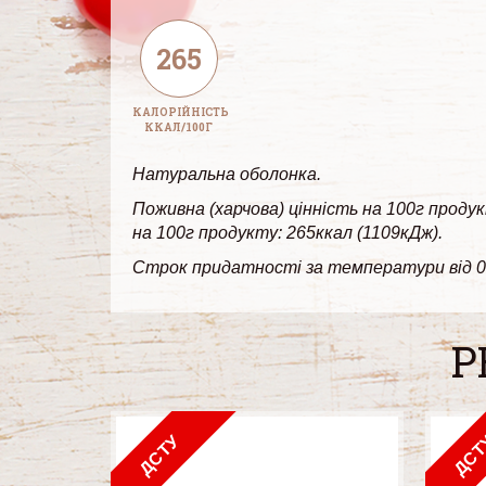
265
КАЛОРІЙНІСТЬ
ККАЛ/100Г
Натуральна оболонка.
Поживна (харчова) цінність на 100г продукт
на 100г продукту: 265ккал (1109кДж).
Строк придатності за температури від 0°С 
Р
ДСТУ
ДСТ