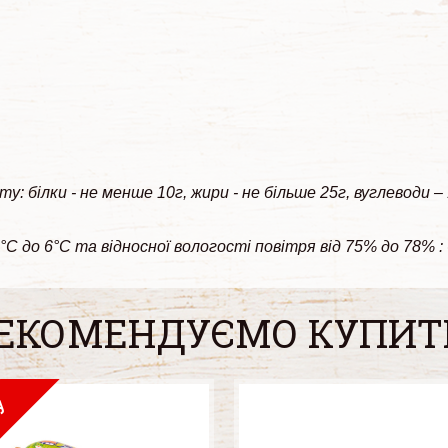
у: білки - не менше 10г, жири - не більше 25г, вуглеводи –
до 6°С та відносної вологості повітря від 75% до 78% : - 7
ЕКОМЕНДУЄМО КУПИТ
У