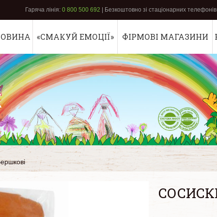
Гаряча лінія:
0 800 500 692
| Безкоштовно зі стаціонарних телефонів 
РОВИНА
«СМАКУЙ ЕМОЦІЇ»
ФІРМОВІ МАГАЗИНИ
К
Вершкові
СОСИСК