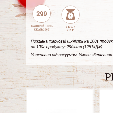
299
КАЛОРІЙНІСТЬ
1 ШТ. =
ККАЛ/100Г
410 Г
Поживна (харчова) цінність на 100г продукт
на 100г продукту: 299ккал (1251кДж).
Упаковано під вакуумом. Умови зберігання 
Р