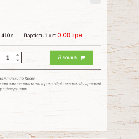
0.00
грн
:
410 г
Вартість 1 шт:
В кошик
ся тільки по Києву
анні замовлення може трохи відрізнятися від вартості
ку з фасуванням.