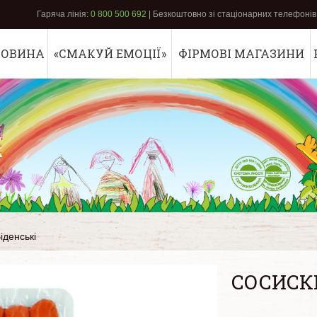
Гаряча лінія:
0 800 500 692
| Безкоштовно зі стаціонарних телефонів 
РОВИНА
«СМАКУЙ ЕМОЦІЇ»
ФІРМОВІ МАГАЗИНИ
К
іденські
СОСИСК