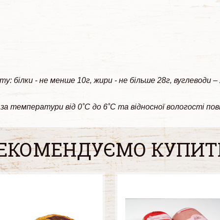
у: білки - не менше 10г, жири - не більше 28г, вуглеводи –
за температури від 0˚С до 6˚С та відносної вологості пов
ЕКОМЕНДУЄМО КУПИТ