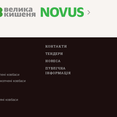
КОНТАКТИ
ТЕНДЕРИ
HORECA
ПУБЛІЧНА
ІНФОРМАЦІЯ
лені ковбаси
вкопчені ковбаси
'яні ковбаси