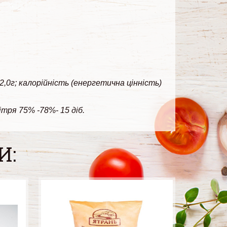
 2,0г; калорійність (енергетична цінність)
ітря 75% -78%- 15 діб.
И: