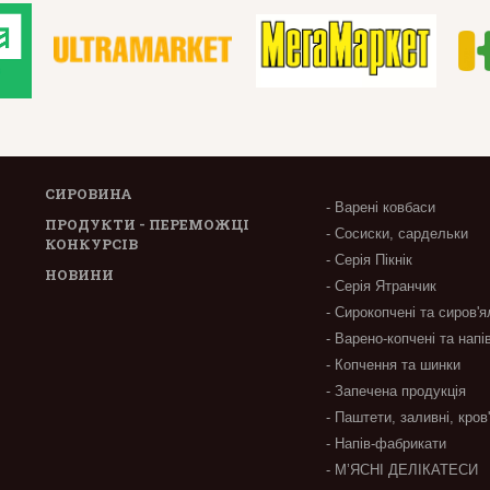
СИРОВИНА
- Варені ковбаси
ПРОДУКТИ - ПЕРЕМОЖЦІ
- Сосиски, сардельки
КОНКУРСІВ
- Серія Пікнік
НОВИНИ
- Серія Ятранчик
- Сирокопчені та сиров'я
- Варено-копчені та напі
- Копчення та шинки
- Запечена продукція
- Паштети, заливні, кров
- Напів-фабрикати
- М’ЯСНІ ДЕЛІКАТЕСИ