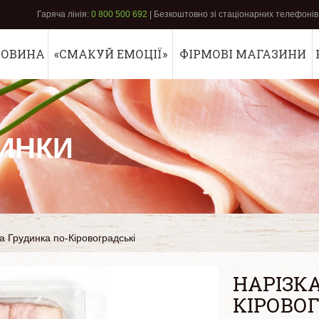
Гаряча лінія:
0 800 500 692
| Безкоштовно зі стаціонарних телефонів 
РОВИНА
«СМАКУЙ ЕМОЦІЇ»
ФІРМОВІ МАГАЗИНИ
ИНКИ
а Грудинка по-Кіровоградські
НАРІЗК
КІРОВО