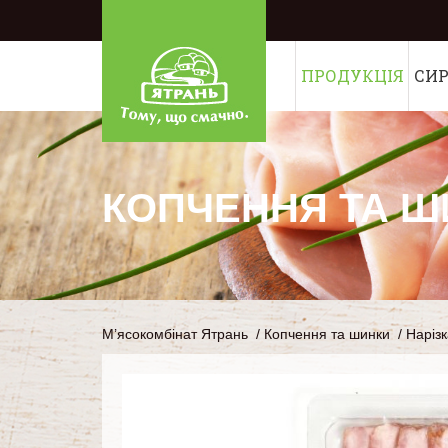
ПРОДУКЦІЯ
СИ
КОПЧЕННЯ ТА Ш
М’ясокомбінат Ятрань
/
Копчення та шинки
/
Нарізк