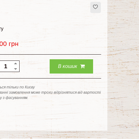
ту
.00
грн
В кошик
ся тільки по Києву
анні замовлення може трохи відрізнятися від вартості
ку з фасуванням.