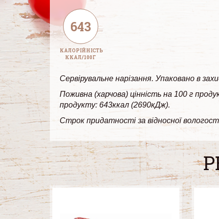
643
КАЛОРІЙНІСТЬ
ККАЛ/100Г
Сервірувальне нарізання. Упаковано в зах
Поживна (харчова) цінність на 100 г продук
продукту: 643ккал (2690кДж).
Строк придатності за відносної вологості
Р