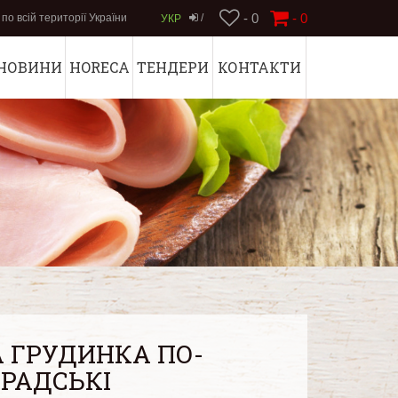
- 0
-
0
по всій території України
/
УКР
НОВИНИ
HORECA
ТЕНДЕРИ
КОНТАКТИ
А ГРУДИНКА ПО-
ГРАДСЬКІ