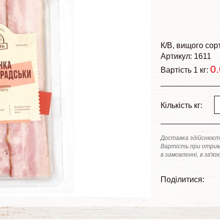
К/В
вищого сор
Артикул: 1611
0
Вартість 1 кг:
Кількість кг:
Доставка здійснюєть
Вартість при отрим
в замовленні, в зв'яз
Поділитися: