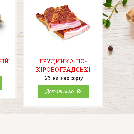
НІЙ
ГРУДИНКА ПО-
КІРОВОГРАДСЬКІ
К/В
вищого сорту
Детальніше