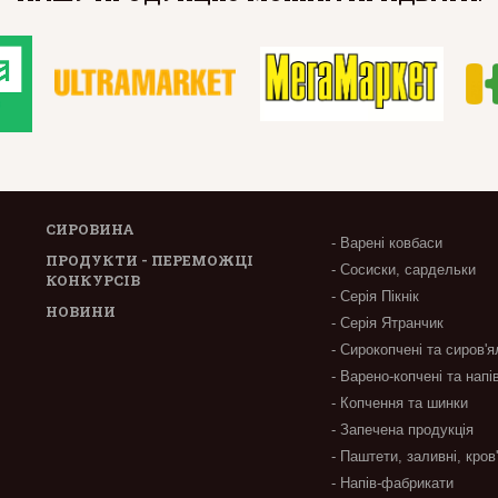
СИРОВИНА
- Варені ковбаси
ПРОДУКТИ - ПЕРЕМОЖЦІ
- Сосиски, сардельки
КОНКУРСІВ
- Серія Пікнік
НОВИНИ
- Серія Ятранчик
- Сирокопчені та сиров'я
- Варено-копчені та напі
- Копчення та шинки
- Запечена продукція
- Паштети, заливні, кров
- Напів-фабрикати