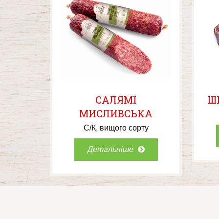
САЛЯМІ
Ш
МИСЛИВСЬКА
С/К
вищого сорту
Детальніше