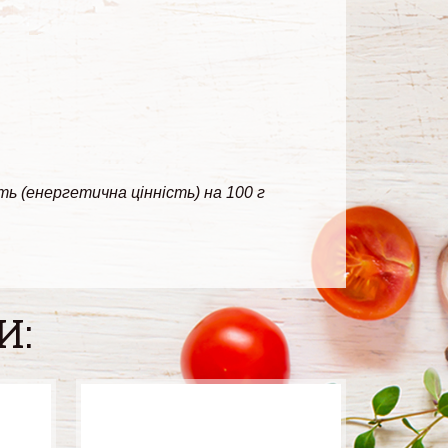
сть (енергетична цінність) на 100 г
И: